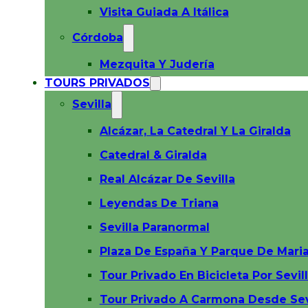
Visita Guiada A Itálica
Córdoba
Mezquita Y Judería
TOURS PRIVADOS
Sevilla
Alcázar, La Catedral Y La Giralda
Catedral & Giralda
Real Alcázar De Sevilla
Leyendas De Triana
Sevilla Paranormal
Plaza De España Y Parque De Maria
Tour Privado En Bicicleta Por Sevil
Tour Privado A Carmona Desde Sev