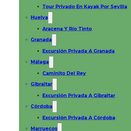
Tour Privado En Kayak Por Sevilla
Huelva
Aracena Y Río Tinto
Granada
Excursión Privada A Granada
Málaga
Caminito Del Rey
Gibraltar
Excursión Privada A Gibraltar
Córdoba
Excursión Privada A Córdoba
Marruecos