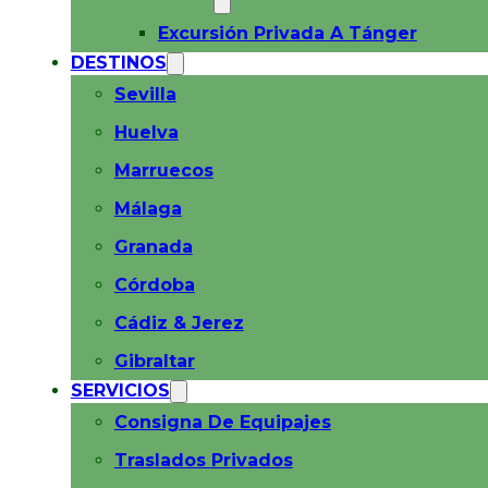
Excursión Privada A Tánger
DESTINOS
Sevilla
Huelva
Marruecos
Málaga
Granada
Córdoba
Cádiz & Jerez
Gibraltar
SERVICIOS
Consigna De Equipajes
Traslados Privados