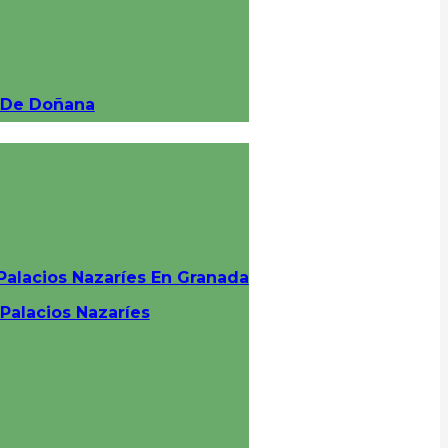
e De Doñana
Palacios Nazaríes En Granada
 Palacios Nazaríes