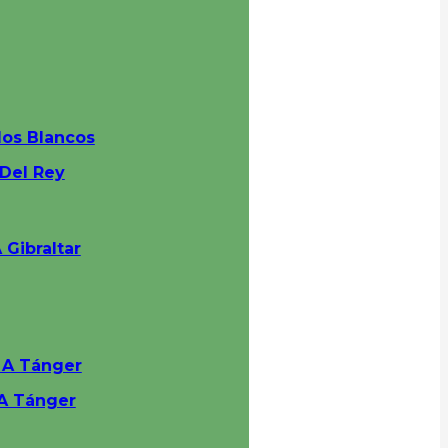
los Blancos
 Del Rey
 Gibraltar
a A Tánger
 A Tánger