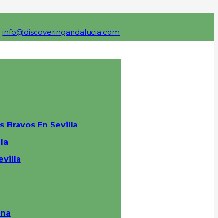
info@discoveringandalucia.com
s Bravos En Sevilla
la
villa
ana