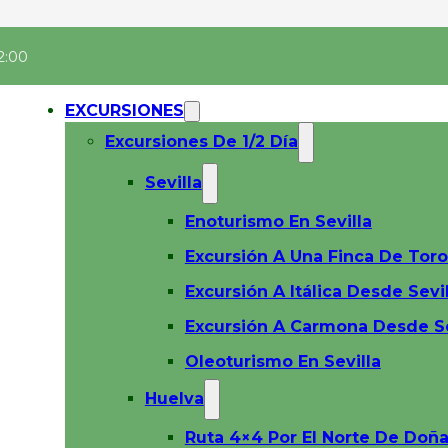
2:00
EXCURSIONES
Excursiones De 1/2 Día
Sevilla
Enoturismo En Sevilla
Excursión A Una Finca De Toro
Excursión A Itálica Desde Sevil
Excursión A Carmona Desde Se
Oleoturismo En Sevilla
Huelva
Ruta 4×4 Por El Norte De Doñ