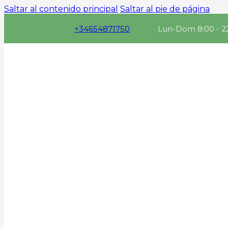
Saltar al contenido principal
Saltar al pie de página
+34654871750
Lun-Dom 8:00 - 2