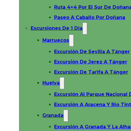
Ruta 4×4 Por El Sur De Doñan
Paseo A Caballo Por Doñana
Excursiones De 1 Día
Marruecos
Excursión De Sevilla A Tánger
Excursión De Jerez A Tánger
Excursión De Tarifa A Tánger
Huelva
Excursión Al Parque Nacional
Excursión A Aracena Y Río Tin
Granada
Excursión A Granada Y La Alh