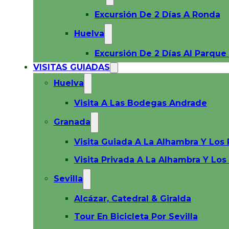
Excursión De 2 Días A Ronda
Huelva
Excursión De 2 Días Al Parqu
VISITAS GUIADAS
Huelva
Visita A Las Bodegas Andrade
Granada
Visita Guiada A La Alhambra Y Los 
Visita Privada A La Alhambra Y Los
Sevilla
Alcázar, Catedral & Giralda
Tour En Bicicleta Por Sevilla