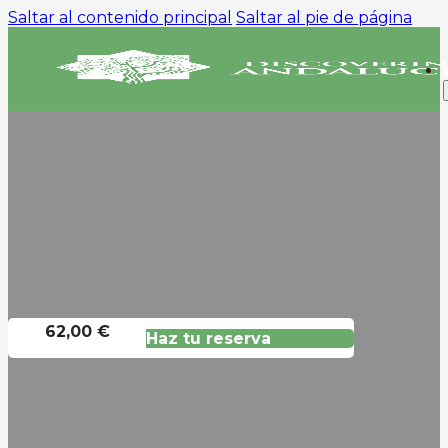
Saltar al contenido principal
Saltar al pie de página
TOUR DE TAPAS POR
TRIANA + SHOW DE
FLAMENCO
Disfrute De Una Noche Maravillosa
62,00 €
Haz tu reserva