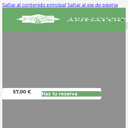
Saltar al contenido principal
Saltar al pie de página
TOUR DE TAPAS EN
TRIANA
Disfrute De Los Manjares De
Sevilla
57,00 €
Haz tu reserva