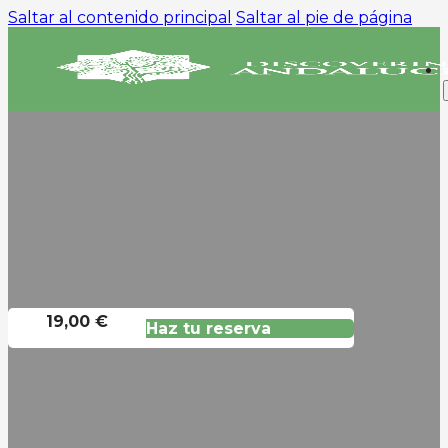
Saltar al contenido principal
Saltar al pie de página
SHOW FLAMENCO EN
SEVILLA
Experimente El Poder Del
Flamenco
19,00 €
Haz tu reserva