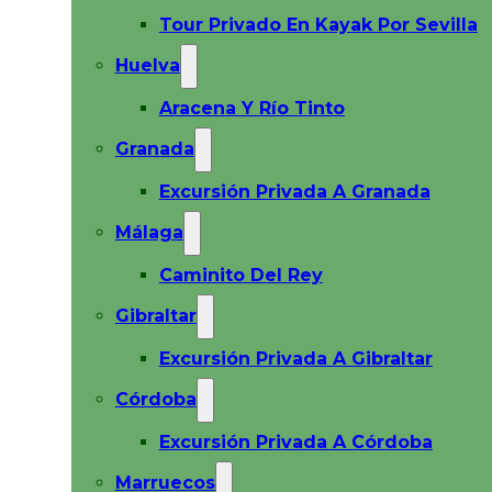
Tour Privado En Kayak Por Sevilla
Huelva
Aracena Y Río Tinto
Granada
Excursión Privada A Granada
Málaga
Caminito Del Rey
Gibraltar
Excursión Privada A Gibraltar
Córdoba
Excursión Privada A Córdoba
Marruecos