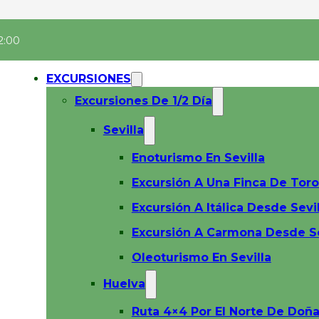
2:00
EXCURSIONES
Excursiones De 1/2 Día
Sevilla
Enoturismo En Sevilla
Excursión A Una Finca De Toro
Excursión A Itálica Desde Sevil
Excursión A Carmona Desde Se
Oleoturismo En Sevilla
Huelva
Ruta 4×4 Por El Norte De Doñ