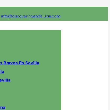
info@discoveringandalucia.com
s Bravos En Sevilla
la
villa
ana