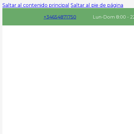
Saltar al contenido principal
Saltar al pie de página
+34654871750
Lun-Dom 8:00 - 2