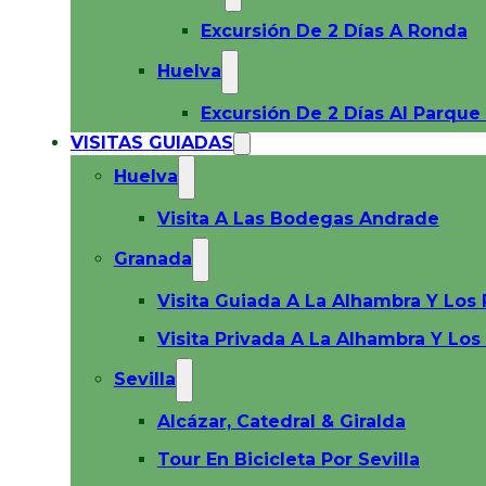
Excursión De 2 Días A Ronda
Huelva
Excursión De 2 Días Al Parqu
VISITAS GUIADAS
Huelva
Visita A Las Bodegas Andrade
Granada
Visita Guiada A La Alhambra Y Los 
Visita Privada A La Alhambra Y Los
Sevilla
Alcázar, Catedral & Giralda
Tour En Bicicleta Por Sevilla