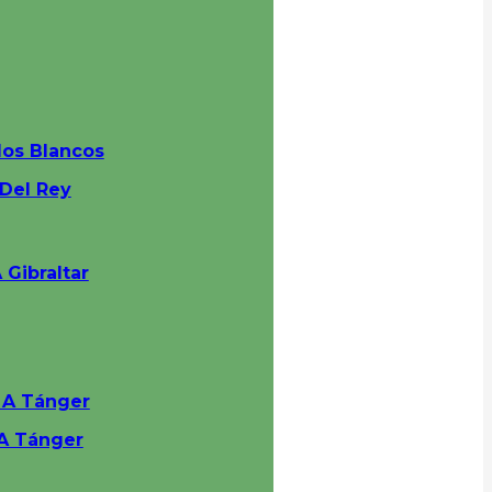
los Blancos
 Del Rey
 Gibraltar
a A Tánger
 A Tánger