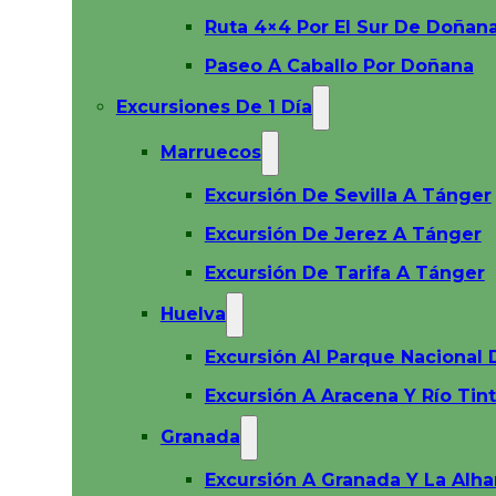
Ruta 4×4 Por El Sur De Doñan
Paseo A Caballo Por Doñana
Excursiones De 1 Día
Marruecos
Excursión De Sevilla A Tánger
Excursión De Jerez A Tánger
Excursión De Tarifa A Tánger
Huelva
Excursión Al Parque Nacional
Excursión A Aracena Y Río Tin
Granada
Excursión A Granada Y La Alh