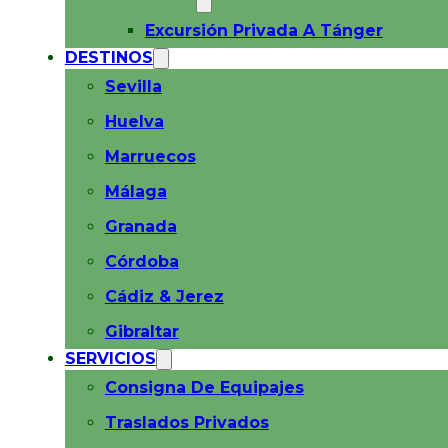
Excursión Privada A Tánger
DESTINOS
Sevilla
Huelva
Marruecos
Málaga
Granada
Córdoba
Cádiz & Jerez
Gibraltar
SERVICIOS
Consigna De Equipajes
Traslados Privados