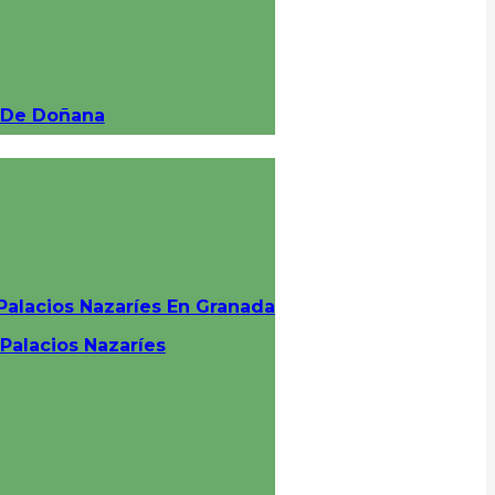
e De Doñana
Palacios Nazaríes En Granada
 Palacios Nazaríes