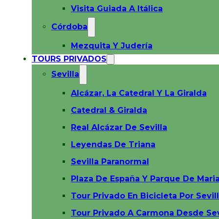
Visita Guiada A Itálica
Córdoba
Mezquita Y Judería
TOURS PRIVADOS
Sevilla
Alcázar, La Catedral Y La Giralda
Catedral & Giralda
Real Alcázar De Sevilla
Leyendas De Triana
Sevilla Paranormal
Plaza De España Y Parque De Maria
Tour Privado En Bicicleta Por Sevil
Tour Privado A Carmona Desde Sev