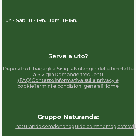
Lun - Sab 10 - 19h. Dom 10-15h.
Serve aiuto?
Deposito di bagagli a Siviglia
Noleggio delle biciclette
a Siviglia
Domande frequenti
(FAQ)
Contatto
Informativa sulla privacy e
cookie
Termini e condizioni generali
Home
Gruppo Naturanda:
naturanda.com
donanaguide.com
themagicofsevi