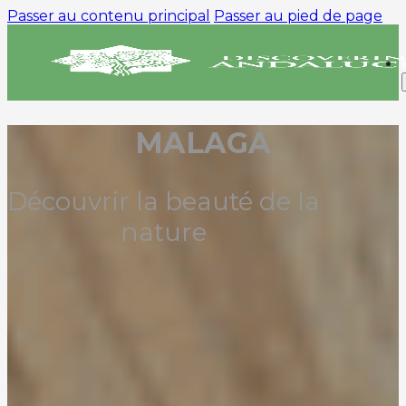
Passer au contenu principal
Passer au pied de page
MALAGA
Découvrir la beauté de la
nature